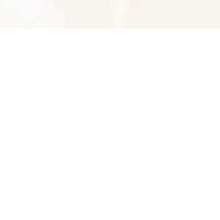
09134063595
شماره تماس
کپی
راه های دیگر ارتباطی
تلفن ثابت
پیام در تلگرام
کانال تلگرام
پیام در واتس‌اپ
بدیهی است عمدباکس هیچ نوع مسئولیتی در قبال نداشته
و صحت موارد ذکر شده بر عهده فرد آگهی دهنده می باشد.