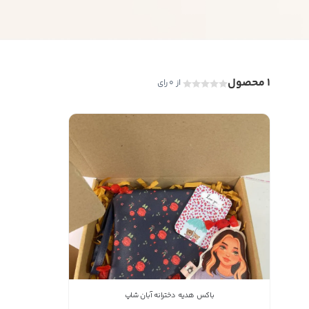
1 محصول
از 0 رای
باکس هدیه دخترانه آبان شاپ