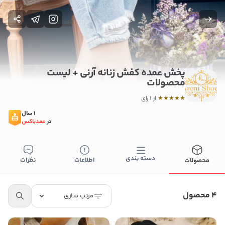
پخش عمده کفش زنانه آرنی + لیست
محصولات
★
★
★
★
★
از 1 رای
1 سال
در
عمدباکس
دسته بندی
اطلاعات
نظرات
محصولات
4 محصول
مرتب سازی