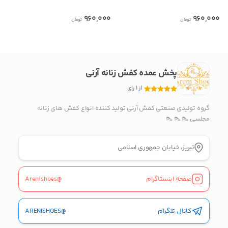
960,000
960,000
تومان
تومان
بدیهی است عمدباکس هیچ نوع مسئولیتی در قبال نداشته و
صحت موارد ذکر شده بر عهده فرد آگهی دهنده می باشد.
پخش عمده کفش زنانه آرنی
از 1 رای
گروه تولیدی صنعتی کفش آرنی تولید کننده انواع کفش های زنانه
مجلسی 👠 👠 👠
تبریز، خیابان جمهوری اسلامی
صفحه اینستاگرام
@Arenishoes
کانال تلگرام
@ARENISHOES