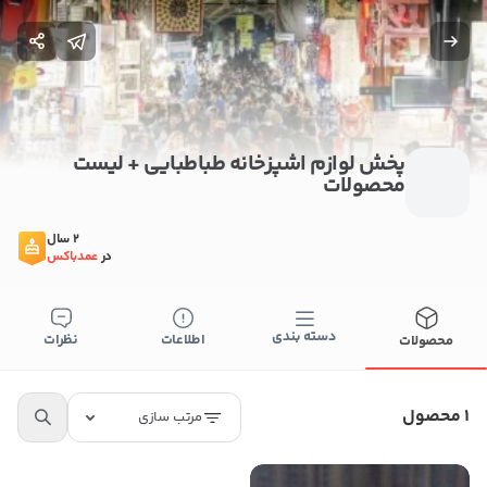
پخش لوازم اشپزخانه طباطبایی + لیست
محصولات
2 سال
در
عمدباکس
بستن
دسته بندی
اطلاعات
نظرات
محصولات
اطلاعات تماس
پخش لوازم اشپزخانه طباطبایی
1 محصول
مرتب سازی
09367089580
کپی