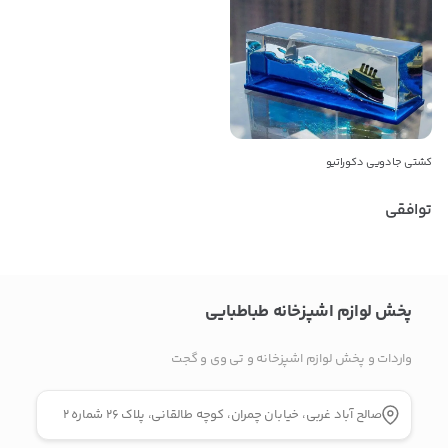
راه های دیگر ارتباطی
تلفن ثابت
پیام در تلگرام
کشتی جادویی دکوراتیو
کانال تلگرام
توافقی
پیام در واتس‌اپ
پخش لوازم اشپزخانه طباطبایی
بدیهی است عمدباکس هیچ نوع مسئولیتی در قبال نداشته و
صحت موارد ذکر شده بر عهده فرد آگهی دهنده می باشد.
واردات و پخش لوازم اشپزخانه و تی وی و گجت
صالح آباد غربی، خیابان چمران، کوچه طالقانی، پلاک ۲۶ شماره ۲