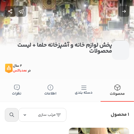
پخش لوازم خانه و آشپزخانه حلما + لیست
محصولات
2 سال
در
عمدباکس
بستن
دسته بندی
اطلاعات
نظرات
محصولات
اطلاعات تماس
پخش لوازم خانه و آشپزخانه حلما
1 محصول
مرتب سازی
09059918050
کپی