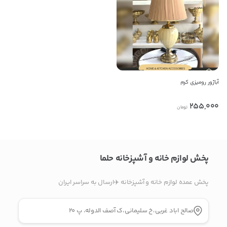
راه های دیگر ارتباطی
تلفن ثابت
پیام در تلگرام
آباژور رومیزی کرم
کانال تلگرام
255,000
تومان
پیام در واتس‌اپ
پخش لوازم خانه و آشپزخانه حلما
بدیهی است عمدباکس هیچ نوع مسئولیتی در قبال نداشته و
صحت موارد ذکر شده بر عهده فرد آگهی دهنده می باشد.
پخش عمده لوازم خانه و آشپزخانه ✈️ارسال به سراسر ایران
صالح اباد غربی،خ سلیمانی،ک آصف الدوله، پ ۲۰