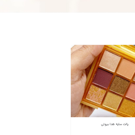
اطلاعات تماس
زیبا شو
09309828665
شماره تماس
کپی
راه های دیگر ارتباطی
پیام در واتس‌اپ
بدیهی است عمدباکس هیچ نوع مسئولیتی در قبال نداشته
و صحت موارد ذکر شده بر عهده فرد آگهی دهنده می باشد.
پالت سایه هدا بیوتی