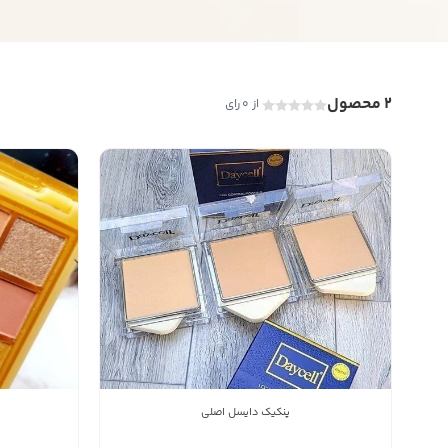
2 محصول
از 0 رای
پنکیک دایسل اصلی