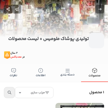
تولیدی پوشاک ملومیس + لیست محصولات
2 سال
در
عمدباکس
ستن
دسته بندی
اطلاعات
نظرات
محصولات
اطلاعات تماس
تولیدی پوشاک ملومیس
1 محصول
مرتب سازی
09129547717
کپی