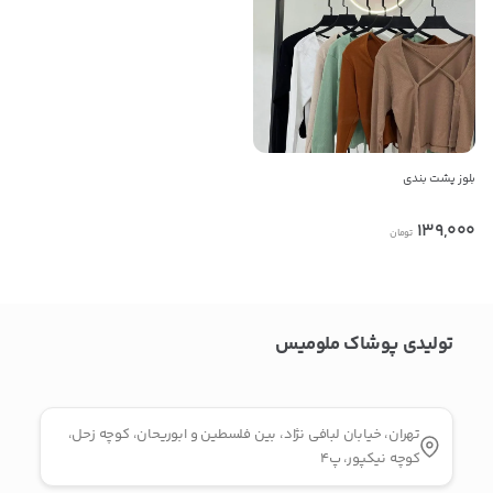
راه های دیگر ارتباطی
تلفن ثابت
پیام در تلگرام
بلوز پشت بندی
کانال تلگرام
139,000
تومان
پیام در واتس‌اپ
تولیدی پوشاک ملومیس
بدیهی است عمدباکس هیچ نوع مسئولیتی در قبال نداشته و
صحت موارد ذکر شده بر عهده فرد آگهی دهنده می باشد.
تهران، خیابان لبافی نژاد، بین فلسطین و ابوریحان، کوچه زحل،
کوچه نیکپور، پ۴