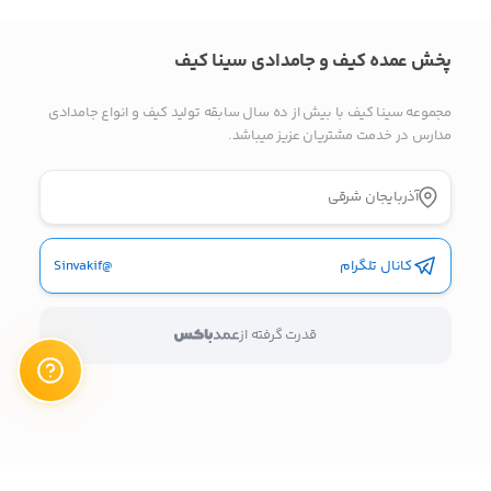
پیام در تلگرام
پخش عمده کیف و جامدادی سینا کیف
کانال تلگرام
مجموعه سینا کیف با بیش از ده سال سابقه تولید کیف و انواع جامدادی
پیام در واتس‌اپ
مدارس در خدمت مشتریان عزیز میباشد.
آذربایجان شرقی
بدیهی است عمدباکس هیچ نوع مسئولیتی در قبال نداشته و
صحت موارد ذکر شده بر عهده فرد آگهی دهنده می باشد.
کانال تلگرام
@Sinvakif
قدرت گرفته از