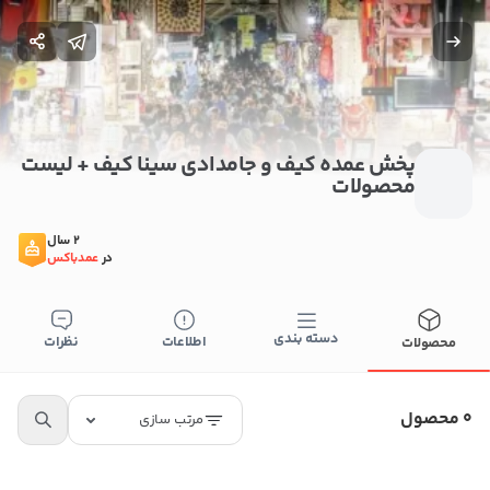
پخش عمده کیف و جامدادی سینا کیف + لیست
محصولات
بستن
2 سال
در
عمدباکس
اطلاعات تماس
پخش عمده کیف و جامدادی سینا کیف
دسته بندی
اطلاعات
نظرات
محصولات
09145427279
کپی
0 محصول
مرتب سازی
راه های دیگر ارتباطی