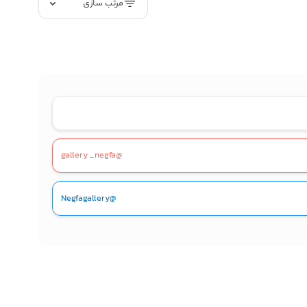
مرتب سازی
@gallery _negfa
@Negfagallery