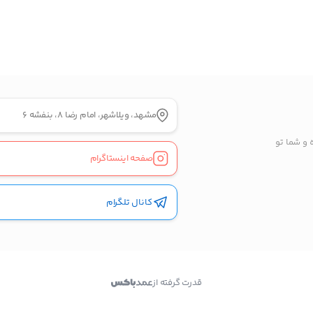
راه های دیگر ارتباطی
پیج اینستاگرام
کانال تلگرام
مشهد، ویلاشهر، امام رضا 8، بنفشه 6
پیام در واتس‌اپ
 و شما تو
صفحه اینستاگرام
بدیهی است عمدباکس هیچ نوع مسئولیتی در قبال نداشته
و صحت موارد ذکر شده بر عهده فرد آگهی دهنده می باشد.
کانال تلگرام
قدرت گرفته از