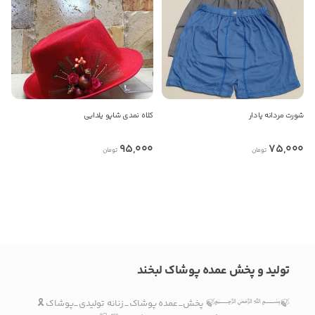
شورت مردانه پادار
کلاه نمدی شاپو یلدایی
95,000
75,000
تومان
تومان
در حال بارگذاری محصولات بیشتر
تولید و پخش عمده پوشاک لبخند
🍃﷽🍃 پخش_عمده پوشاک_زنانه تولیدی_پوشاک 🎗️