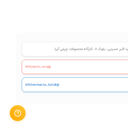
 ۸، کارگاه محصولات چرمی آریا
@Kifcharm_aria
@kifcharmaria_tolidi