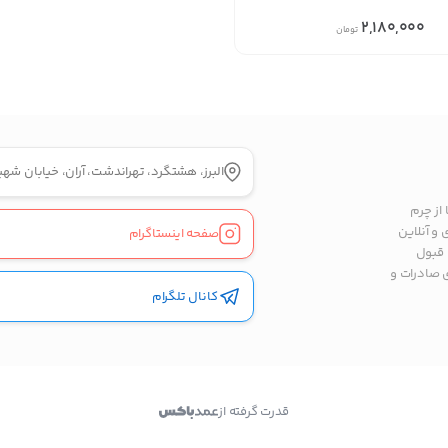
2,180,000
بدیهی است عمدباکس هیچ نوع مسئولیتی در قبال نداشته
تومان
و صحت موارد ذکر شده بر عهده فرد آگهی دهنده می باشد.
البرز، هشتگرد، تهراندشت، آران، خیابان شهید اکبر حسینی، بلوک
از چرم
و آنلاین
صفحه اینستاگرام
 قبول
ی صادرات و
کانال تلگرام
قدرت گرفته از