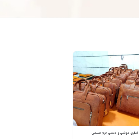
تولید و پخش محصولات چرمی آریا
09388819545
شماره تماس
کپی
راه های دیگر ارتباطی
پیج اینستاگرام
تلفن ثابت
پیام در تلگرام
کانال تلگرام
پیام در واتس‌اپ
اداری دوشی و دستی چرم طبیعی