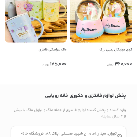
راه های دیگر ارتباطی
تلفن ثابت
گوی موزیکال پمپی بزرگ
ماگ سرامیکی فانتزی
پیام در تلگرام
175,000
320,000
تومان
تومان
کانال تلگرام
پیام در واتس‌اپ
پخش لوازم فانتزی و دکوری خانه رویایی
بدیهی است عمدباکس هیچ نوع مسئولیتی در قبال نداشته و
وارد کننده و پخش کننده لوازم فانتزی از جمله ماگ و تراول ماگ با بیش
صحت موارد ذکر شده بر عهده فرد آگهی دهنده می باشد.
از ۴ سال سابقه
تهران، میدان امام، خ شهید محسنی، پلاک ۸۸، فروشگاه خانه