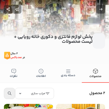
پخش لوازم فانتزی و دکوری خانه رویایی +
لیست محصولات
2 سال
در
عمدباکس
دسته بندی
اطلاعات
نظرات
محصولات
بستن
اطلاعات تماس
پخش لوازم فانتزی و دکوری خانه رویایی
2 محصول
مرتب سازی
09362808669
کپی