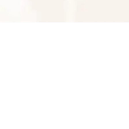
پخش انواع باتری موتورسیکلت هیرکان
09112245896
شماره تماس
کپی
راه های دیگر ارتباطی
تلفن ثابت
پیام در تلگرام
کانال تلگرام
پیام در واتس‌اپ
بدیهی است عمدباکس هیچ نوع مسئولیتی در قبال نداشته