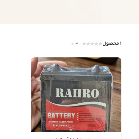
1 محصول
از 0 رای