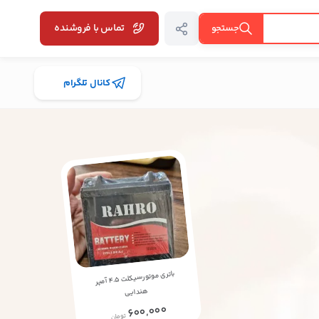
تماس با فروشنده
جستجو
کانال تلگرام
باتری موتورسیکلت 4.5 آمپر
هندایی
600,000
تومان