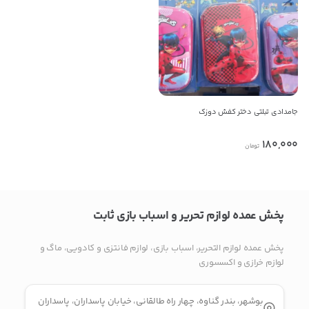
09177707255
کپی
راه های دیگر ارتباطی
پیج اینستاگرام
جامدادی تبلتی دختر کفش دوزک
پیام در تلگرام
180,000
تومان
کانال تلگرام
پیام در واتس‌اپ
پخش عمده لوازم تحریر و اسباب بازی ثابت
پخش عمده لوازم التحریر، اسباب بازی، لوازم فانتزی و کادویی، ماگ و
لوازم خرازی و اکسسوری
بدیهی است عمدباکس هیچ نوع مسئولیتی در قبال نداشته و
صحت موارد ذکر شده بر عهده فرد آگهی دهنده می باشد.
بوشهر، بندر گناوه، چهار راه طالقانی، خیابان پاسداران، پاسداران