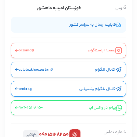
آدرس
خوزستان امیدیه ماهشهر
قابلیت ارسال به سراسر کشور
ستن
اطلاعات تماس
تولیدی دستمال کاغذی اقتصادی
صفحه اینستاگرام
@brzomd
کانال تلگرام
@celelozkhoozestan
09015128250
کپی
کانال تلگرام پشتیبانی
@ombrz
راه های دیگر ارتباطی
پیام در واتس اپ
989015128250
پیج اینستاگرام
پیام در تلگرام
شماره تماس
09015128250
کپی