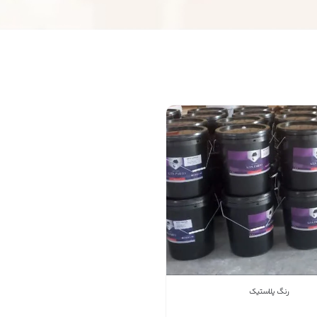
اطلاعات تماس
تولید و پخش عمده رنگ‌های صنعتی و ساختمانی
شرکت آذین پرتو
09901366718
شماره تماس
کپی
راه های دیگر ارتباطی
پیام در تلگرام
پیام در واتس‌اپ
رنگ پلاستیک
بدیهی است عمدباکس هیچ نوع مسئولیتی در قبال نداشته
و صحت موارد ذکر شده بر عهده فرد آگهی دهنده می باشد.