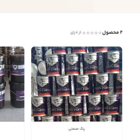
2 محصول
از 0 رای
رنگ صنعتی