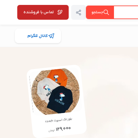
تماس با فروشنده
جستجو
کانال تلگرام
coach
بلوز تک اسپرت
129,000
تومان