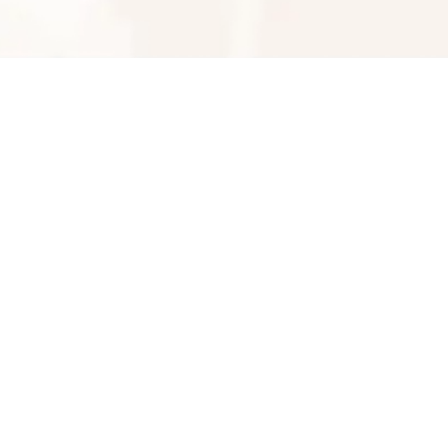
عمده فروشی لباس بچگانه ارزانسرای آیلین
09125225094
شماره تماس
کپی
راه های دیگر ارتباطی
پیام در تلگرام
کانال تلگرام
پیام در واتس‌اپ
بدیهی است عمدباکس هیچ نوع مسئولیتی در قبال نداشته
و صحت موارد ذکر شده بر عهده فرد آگهی دهنده می باشد.