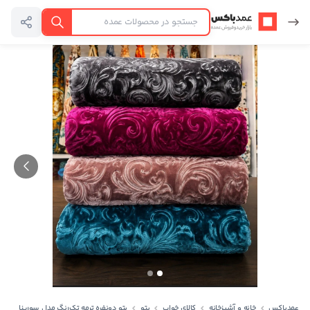
عمدباکس — بازگشت به صفحه اصلی
جستجو
عمدباکس
خانه و آشپزخانه
کالای خواب
پتو
پتو دونفره ترمه تک‌رنگ مدل سورینا