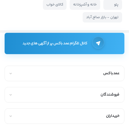
پتو
خانه و آشپزخانه
کالای خواب
تهران - بازار صالح آباد
کانال تلگرام عمد باکس پر از آگهی های جدید
عمدباکس
فروشندگان
خریداران