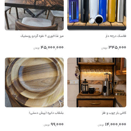
فلاسک درجه دار
میز غذاخوری ۶ نفره گردو روستیک
45,000,000
345,000
تومان
تومان
کافی بار چوب و فلز
بشقاب دایره (پیش دستی)
99,000
14,000,000
تومان
تومان