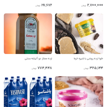
191,672
2,700,000
تومان
تومان
حلوا ارده روغنی با شیره خرما
ارده ممتاز دو آتیشه سنتی
774,448
325,144
تومان
تومان